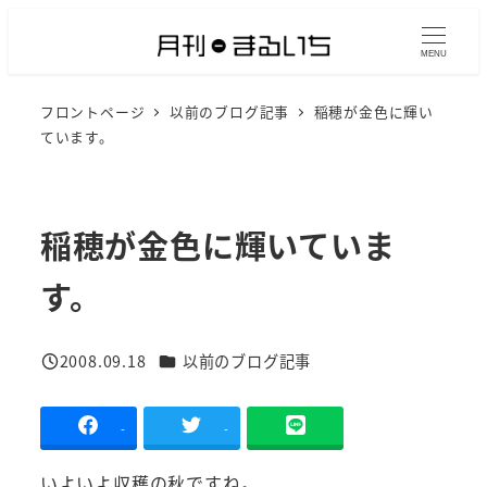
メ
イ
MENU
ン
フロントページ
以前のブログ記事
稲穂が金色に輝い
コ
ています。
ン
テ
ン
稲穂が金色に輝いていま
ツ
へ
す。
移
動
カテゴリー
2008.09.18
以前のブログ記事
投稿日
-
-
いよいよ収穫の秋ですね。