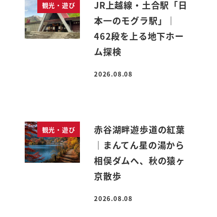
JR上越線・土合駅「日
観光・遊び
本一のモグラ駅」｜
462段を上る地下ホー
ム探検
2026.08.08
投稿日
赤谷湖畔遊歩道の紅葉
観光・遊び
｜まんてん星の湯から
相俣ダムへ、秋の猿ヶ
京散歩
2026.08.08
投稿日