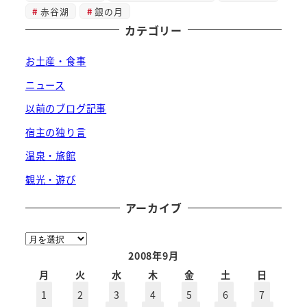
赤谷湖
銀の月
カテゴリー
お土産・食事
ニュース
以前のブログ記事
宿主の独り言
温泉・旅館
観光・遊び
アーカイブ
ア
ー
2008年9月
カ
月
火
水
木
金
土
日
イ
1
2
3
4
5
6
7
ブ