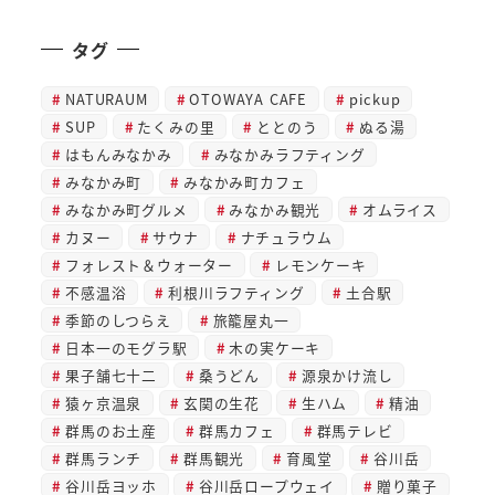
タグ
NATURAUM
OTOWAYA CAFE
pickup
SUP
たくみの里
ととのう
ぬる湯
はもんみなかみ
みなかみラフティング
みなかみ町
みなかみ町カフェ
みなかみ町グルメ
みなかみ観光
オムライス
カヌー
サウナ
ナチュラウム
フォレスト＆ウォーター
レモンケーキ
不感温浴
利根川ラフティング
土合駅
季節のしつらえ
旅籠屋丸一
日本一のモグラ駅
木の実ケーキ
果子舗七十二
桑うどん
源泉かけ流し
猿ヶ京温泉
玄関の生花
生ハム
精油
群馬のお土産
群馬カフェ
群馬テレビ
群馬ランチ
群馬観光
育風堂
谷川岳
谷川岳ヨッホ
谷川岳ロープウェイ
贈り菓子