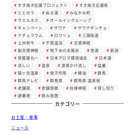
すき焼き応援プロジェクト
すき焼き応援県
ととのう
ぬる湯
みなかみ町
ウエルネス
オールインクルーシブ
キャンペーン
サウナ
サウナポンチョ
ナチュラウム
ロウリュ
三国街道
上州和牛
不感温浴
交感神経
副交感神経
地下水の水風呂
地酒
新潟
旅籠屋丸一
日本アロマ環境協会
日本酒
涼しい
温泉
源泉かけ流し
猛暑
猿ヶ京温泉
発汗作用
精油
群馬
群馬テレビ
群馬県
群馬県 温泉宿
老舗宿
老舗旅館
自律神経
貸し切り
避暑地
飲み放題
カテゴリー
お土産・食事
ニュース