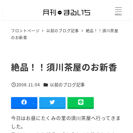
メ
イ
MENU
ン
フロントページ
以前のブログ記事
絶品！！須川茶屋
コ
のお新香
ン
テ
ン
絶品！！須川茶屋のお新香
ツ
へ
移
カテゴリー
2008.11.04
以前のブログ記事
投稿日
動
-
-
今日はお昼にたくみの里の須川茶屋へ行ってきま
した。