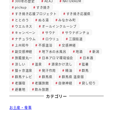
300年の歴史
AEAJ
NATURAUM
pickup
すき焼き
すき焼き応援プロジェクト
すき焼き応援県
ととのう
ぬる湯
みなかみ町
ウエルネス
オールインクルーシブ
キャンペーン
サウナ
サウナポンチョ
ナチュラウム
ロウリュ
三国街道
上州和牛
不感温浴
交感神経
副交感神経
地下水の水風呂
地酒
新潟
旅籠屋丸一
日本アロマ環境協会
日本酒
涼しい
温泉
源泉かけ流し
猛暑
猿ヶ京温泉
発汗作用
精油
群馬
群馬テレビ
群馬県
群馬県 温泉宿
老舗宿
老舗旅館
自律神経
貸し切り
避暑地
飲み放題
カテゴリー
お土産・食事