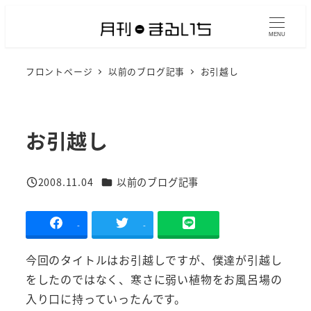
メ
イ
MENU
ン
フロントページ
以前のブログ記事
お引越し
コ
ン
テ
ン
お引越し
ツ
へ
カテゴリー
2008.11.04
以前のブログ記事
移
投稿日
動
-
-
今回のタイトルはお引越しですが、僕達が引越し
をしたのではなく、寒さに弱い植物をお風呂場の
入り口に持っていったんです。