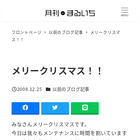
メ
イ
MENU
ン
フロントページ
以前のブログ記事
メリークリスマ
コ
ス！！
ン
テ
ン
メリークリスマス！！
ツ
へ
移
カテゴリー
2008.12.25
以前のブログ記事
投稿日
動
-
-
みなさんメリークリスマスです。
今日は我々もメンテナンスに時間を割いています