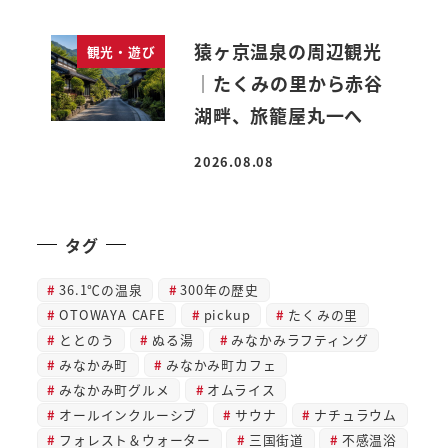
猿ヶ京温泉の周辺観光
観光・遊び
｜たくみの里から赤谷
湖畔、旅籠屋丸一へ
2026.08.08
投稿日
タグ
36.1℃の温泉
300年の歴史
OTOWAYA CAFE
pickup
たくみの里
ととのう
ぬる湯
みなかみラフティング
みなかみ町
みなかみ町カフェ
みなかみ町グルメ
オムライス
オールインクルーシブ
サウナ
ナチュラウム
フォレスト＆ウォーター
三国街道
不感温浴