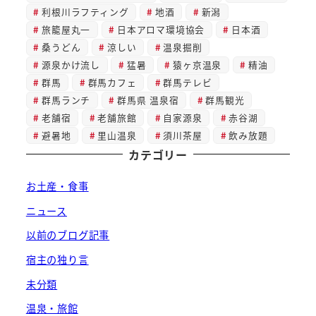
利根川ラフティング
地酒
新潟
旅籠屋丸一
日本アロマ環境協会
日本酒
桑うどん
涼しい
温泉掘削
源泉かけ流し
猛暑
猿ヶ京温泉
精油
群馬
群馬カフェ
群馬テレビ
群馬ランチ
群馬県 温泉宿
群馬観光
老舗宿
老舗旅館
自家源泉
赤谷湖
避暑地
里山温泉
須川茶屋
飲み放題
カテゴリー
お土産・食事
ニュース
以前のブログ記事
宿主の独り言
未分類
温泉・旅館