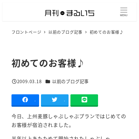
メ
イ
MENU
ン
フロントページ
以前のブログ記事
初めてのお客様♪
コ
ン
テ
ン
初めてのお客様♪
ツ
へ
カテゴリー
2009.03.18
以前のブログ記事
移
投稿日
動
-
-
今日、上州麦豚しゃぶしゃぶプランではじめての
お客様が宿泊されました。
半年以上あたためて開始されたしゃぶしゃ