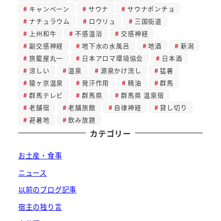
キャンペーン
サウナ
サウナポンチョ
ナチュラウム
ロウリュ
三国街道
上州和牛
不感温浴
交感神経
副交感神経
地下水の水風呂
地酒
新潟
旅籠屋丸一
日本アロマ環境協会
日本酒
涼しい
温泉
源泉かけ流し
猛暑
猿ヶ京温泉
発汗作用
精油
群馬
群馬テレビ
群馬県
群馬県 温泉宿
老舗宿
老舗旅館
自律神経
貸し切り
避暑地
飲み放題
カテゴリー
お土産・食事
ニュース
以前のブログ記事
宿主の独り言