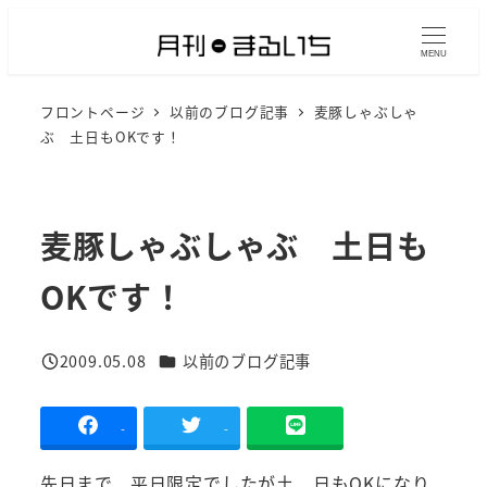
メ
イ
MENU
ン
フロントページ
以前のブログ記事
麦豚しゃぶしゃ
コ
ぶ 土日もOKです！
ン
テ
ン
麦豚しゃぶしゃぶ 土日も
ツ
へ
OKです！
移
動
カテゴリー
2009.05.08
以前のブログ記事
投稿日
-
-
先日まで、平日限定でしたが土、日もOKになり