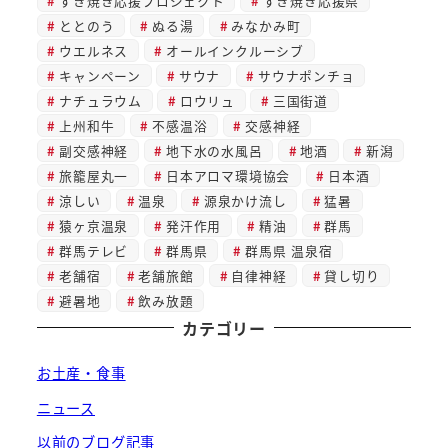
すき焼き応援プロジェクト
すき焼き応援県
ととのう
ぬる湯
みなかみ町
ウエルネス
オールインクルーシブ
キャンペーン
サウナ
サウナポンチョ
ナチュラウム
ロウリュ
三国街道
上州和牛
不感温浴
交感神経
副交感神経
地下水の水風呂
地酒
新潟
旅籠屋丸一
日本アロマ環境協会
日本酒
涼しい
温泉
源泉かけ流し
猛暑
猿ヶ京温泉
発汗作用
精油
群馬
群馬テレビ
群馬県
群馬県 温泉宿
老舗宿
老舗旅館
自律神経
貸し切り
避暑地
飲み放題
カテゴリー
お土産・食事
ニュース
以前のブログ記事