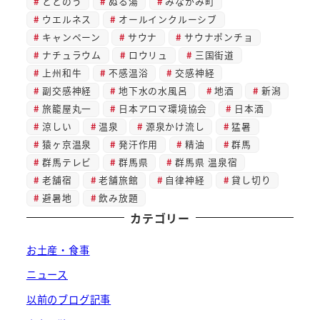
ととのう
ぬる湯
みなかみ町
ウエルネス
オールインクルーシブ
キャンペーン
サウナ
サウナポンチョ
ナチュラウム
ロウリュ
三国街道
上州和牛
不感温浴
交感神経
副交感神経
地下水の水風呂
地酒
新潟
旅籠屋丸一
日本アロマ環境協会
日本酒
涼しい
温泉
源泉かけ流し
猛暑
猿ヶ京温泉
発汗作用
精油
群馬
群馬テレビ
群馬県
群馬県 温泉宿
老舗宿
老舗旅館
自律神経
貸し切り
避暑地
飲み放題
カテゴリー
お土産・食事
ニュース
以前のブログ記事