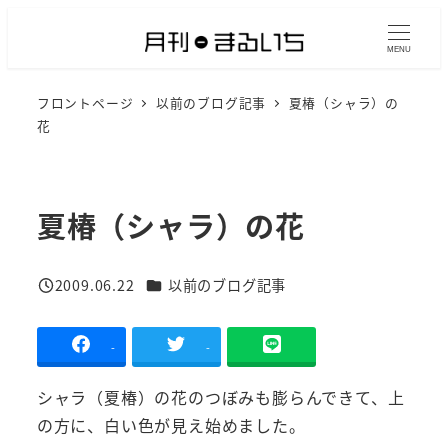
メ
イ
MENU
ン
フロントページ
以前のブログ記事
夏椿（シャラ）の
コ
花
ン
テ
ン
夏椿（シャラ）の花
ツ
へ
移
カテゴリー
2009.06.22
以前のブログ記事
投稿日
動
-
-
シャラ（夏椿）の花のつぼみも膨らんできて、上
の方に、白い色が見え始めました。