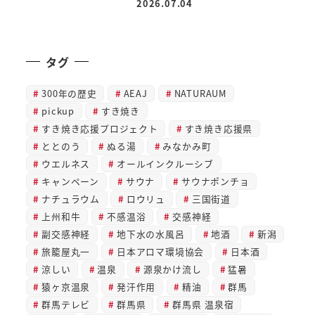
2026.07.04
投稿日
タグ
300年の歴史
AEAJ
NATURAUM
pickup
すき焼き
すき焼き応援プロジェクト
すき焼き応援県
ととのう
ぬる湯
みなかみ町
ウエルネス
オールインクルーシブ
キャンペーン
サウナ
サウナポンチョ
ナチュラウム
ロウリュ
三国街道
上州和牛
不感温浴
交感神経
副交感神経
地下水の水風呂
地酒
新潟
旅籠屋丸一
日本アロマ環境協会
日本酒
涼しい
温泉
源泉かけ流し
猛暑
猿ヶ京温泉
発汗作用
精油
群馬
群馬テレビ
群馬県
群馬県 温泉宿