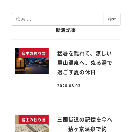
検
検索
索
新着記事
猛暑を離れて、涼しい
宿主の独り言
里山温泉へ。ぬる湯で
過ごす夏の休日
2026.08.03
投稿日
三国街道の記憶を今へ
宿主の独り言
――猿ヶ京温泉で約