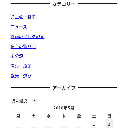
カテゴリー
お土産・食事
ニュース
以前のブログ記事
宿主の独り言
未分類
温泉・旅館
観光・遊び
アーカイブ
ア
ー
2010年5月
カ
月
火
水
木
金
土
日
イ
1
2