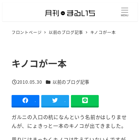
メ
イ
MENU
ン
フロントページ
以前のブログ記事
キノコが一本
コ
ン
テ
ン
キノコが一本
ツ
へ
カテゴリー
2010.05.30
以前のブログ記事
移
投稿日
動
-
-
ガルニの入口の杭になんという名前かはしりませ
んが、にょきっと一本のキノコが出てきました。
周りにはまったくキノコは生えていないんですが