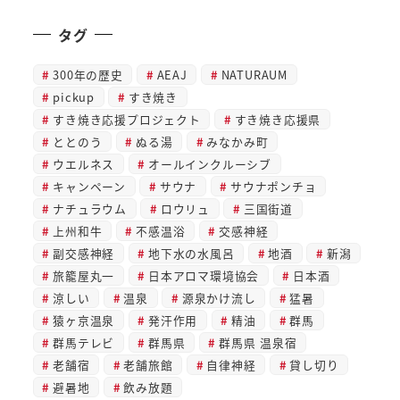
タグ
300年の歴史
AEAJ
NATURAUM
pickup
すき焼き
すき焼き応援プロジェクト
すき焼き応援県
ととのう
ぬる湯
みなかみ町
ウエルネス
オールインクルーシブ
キャンペーン
サウナ
サウナポンチョ
ナチュラウム
ロウリュ
三国街道
上州和牛
不感温浴
交感神経
副交感神経
地下水の水風呂
地酒
新潟
旅籠屋丸一
日本アロマ環境協会
日本酒
涼しい
温泉
源泉かけ流し
猛暑
猿ヶ京温泉
発汗作用
精油
群馬
群馬テレビ
群馬県
群馬県 温泉宿
老舗宿
老舗旅館
自律神経
貸し切り
避暑地
飲み放題