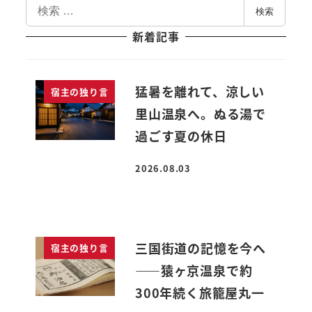
検
検索
索
新着記事
猛暑を離れて、涼しい
宿主の独り言
里山温泉へ。ぬる湯で
過ごす夏の休日
2026.08.03
投稿日
三国街道の記憶を今へ
宿主の独り言
――猿ヶ京温泉で約
300年続く旅籠屋丸一