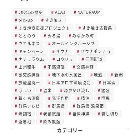
300年の歴史
AEAJ
NATURAUM
pickup
すき焼き
すき焼き応援プロジェクト
すき焼き応援県
ととのう
ぬる湯
みなかみ町
ウエルネス
オールインクルーシブ
キャンペーン
サウナ
サウナポンチョ
ナチュラウム
ロウリュ
三国街道
上州和牛
不感温浴
交感神経
副交感神経
地下水の水風呂
地酒
新潟
旅籠屋丸一
日本アロマ環境協会
日本酒
涼しい
温泉
源泉かけ流し
猛暑
猿ヶ京温泉
発汗作用
精油
群馬
群馬テレビ
群馬県
群馬県 温泉宿
老舗宿
老舗旅館
自律神経
貸し切り
避暑地
飲み放題
カテゴリー