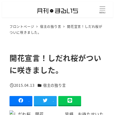
メ
イ
MENU
ン
フロントページ
宿主の独り言
開花宣言！しだれ桜が
コ
ついに咲きました。
ン
テ
ン
開花宣言！しだれ桜がつい
ツ
へ
に咲きました。
移
動
カテゴリー
2015.04.13
宿主の独り言
投稿日
-
-
皆様、お待たせいた